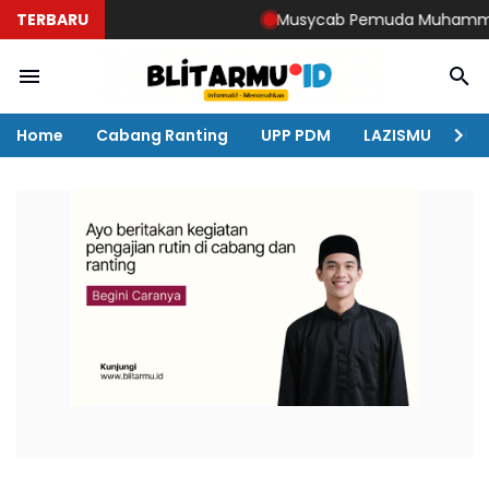
TERBARU
Musycab Pemuda Muhammadiyah 
Home
Cabang Ranting
UPP PDM
LAZISMU
KO