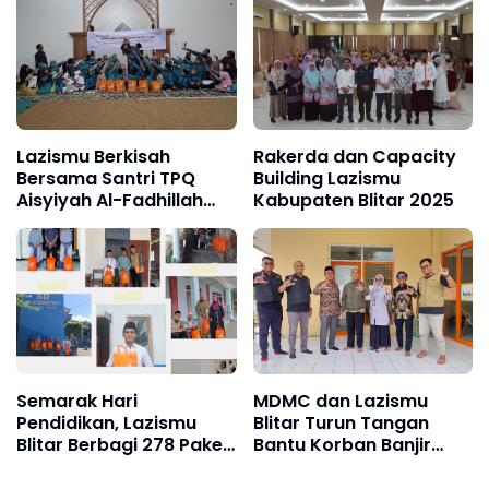
Lazismu Berkisah
Rakerda dan Capacity
Bersama Santri TPQ
Building Lazismu
Aisyiyah Al-Fadhillah
Kabupaten Blitar 2025
Desa Resapombo, Doko
Semarak Hari
MDMC dan Lazismu
Pendidikan, Lazismu
Blitar Turun Tangan
Blitar Berbagi 278 Paket
Bantu Korban Banjir
Bakti guru TK, SD dan
Sumatera
Madin Se-Kabupaten