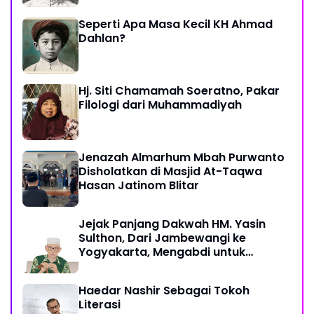
Seperti Apa Masa Kecil KH Ahmad
Dahlan?
Hj. Siti Chamamah Soeratno, Pakar
Filologi dari Muhammadiyah
Jenazah Almarhum Mbah Purwanto
Disholatkan di Masjid At-Taqwa
Hasan Jatinom Blitar
Jejak Panjang Dakwah HM. Yasin
Sulthon, Dari Jambewangi ke
Yogyakarta, Mengabdi untuk
Muhammadiyah Hingga Akhir Hayat
Haedar Nashir Sebagai Tokoh
Literasi