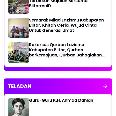
Terbitkan Majalah Bersama
BlitarmuID
Semarak Milad Lazismu Kabupaten
Blitar, Khitan Ceria, Wujud Cinta
Untuk Generasi Umat
‎Rakorsus Qurban Lazismu
Kabupaten Blitar, Qurban
berkemajuan, Qurban Bahagiakan
sesama
TELADAN
Guru-Guru K.H. Ahmad Dahlan