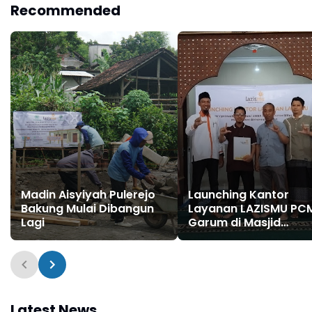
Recommended
Blitar
Madin Aisyiyah Pulerejo
Launching Kantor
Bakung Mulai Dibangun
Layanan LAZISMU PC
Lagi
Garum di Masjid
Bustanuttaqwa Pojok
Garum
Latest News