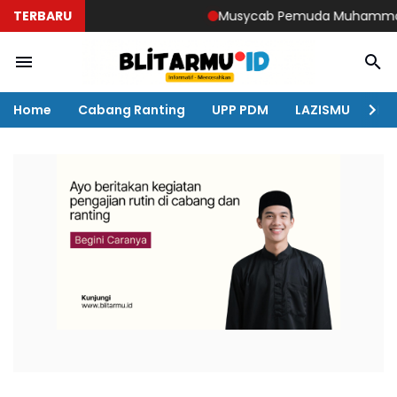
TERBARU
Musycab Pemuda Muhammadiyah D
Home
Cabang Ranting
UPP PDM
LAZISMU
KO