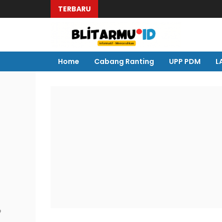
TERBARU
Home
Cabang Ranting
UPP PDM
L