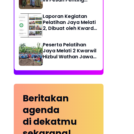
Ketua PDPM
Laporan Kegiatan
Pelatihan Jaya Melati
2, Dibuat oleh Kwarda
HW Kabupaten Blitar
Peserta Pelatihan
Jaya Melati 2 Kwarwil
Hizbul Wathan Jawa
Timur Kunjungi Kebun
Pisang Cavendish
Beritakan
agenda
di dekatmu
sekarang!