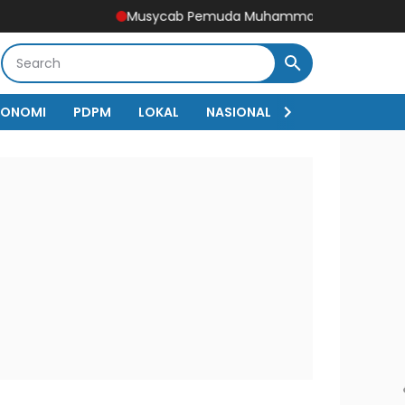
Musycab Pemuda Muhammadiyah Doko Tetapkan Aqba
KONOMI
PDPM
LOKAL
NASIONAL
Sejarah
RED