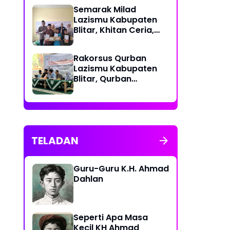
Semarak Milad
Lazismu Kabupaten
Blitar, Khitan Ceria,
Wujud Cinta Untuk
Generasi Umat
‎Rakorsus Qurban
Lazismu Kabupaten
Blitar, Qurban
berkemajuan, Qurban
Bahagiakan sesama
TELADAN
Guru-Guru K.H. Ahmad
Dahlan
Seperti Apa Masa
Kecil KH Ahmad