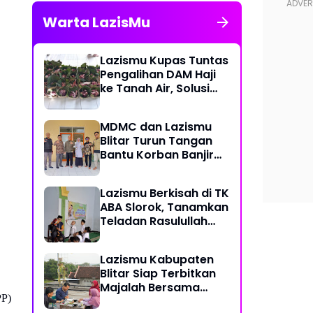
Warta LazisMu
Lazismu Kupas Tuntas
Pengalihan DAM Haji
ke Tanah Air, Solusi
Atasi Ketimpangan
Distribusi Daging
MDMC dan Lazismu
Kurban
Blitar Turun Tangan
Bantu Korban Banjir
Sumatera
Lazismu Berkisah di TK
ABA Slorok, Tanamkan
Teladan Rasulullah
Sejak Usia Dini
Lazismu Kabupaten
Blitar Siap Terbitkan
Majalah Bersama
PP)
BlitarmuID