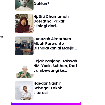
Dahlan?
Hj. Siti Chamamah
Soeratno, Pakar
Filologi dari
Muhammadiyah
wa
Jenazah Almarhum
Mbah Purwanto
Disholatkan di Masjid
At-Taqwa Hasan
Jatinom Blitar
Jejak Panjang Dakwah
HM. Yasin Sulthon, Dari
Jambewangi ke
Yogyakarta,
Mengabdi untuk
Haedar Nashir
Muhammadiyah
Sebagai Tokoh
Hingga Akhir Hayat
Literasi