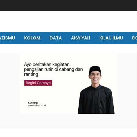
AZISMU
KOLOM
DATA
AISYIYAH
KILAU ILMU
E