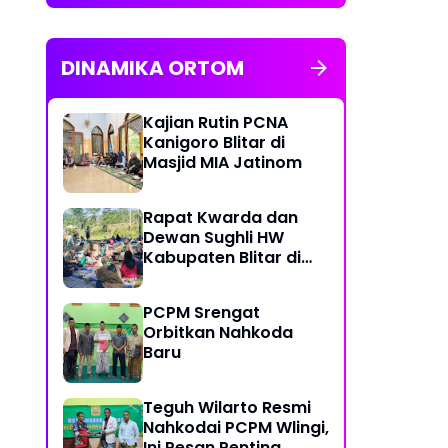
DINAMIKA ORTOM
Kajian Rutin PCNA
Kanigoro Blitar di
Masjid MIA Jatinom
Rapat Kwarda dan
Dewan Sughli HW
Kabupaten Blitar di
Ngusri Gandusari
PCPM Srengat
Orbitkan Nahkoda
Baru
Teguh Wilarto Resmi
Nahkodai PCPM Wlingi,
Ini Pesan Penting