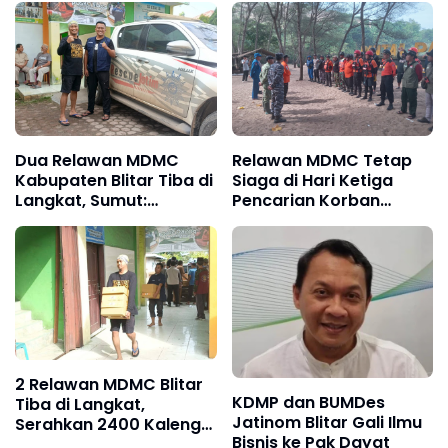
Dua Relawan MDMC
Relawan MDMC Tetap
Kabupaten Blitar Tiba di
Siaga di Hari Ketiga
Langkat, Sumut:
Pencarian Korban
"Indonesia Butuh
Terseret Ombak
Langkah Nyata!"
2 Relawan MDMC Blitar
KDMP dan BUMDes
Tiba di Langkat,
Jatinom Blitar Gali Ilmu
Serahkan 2400 Kaleng
Bisnis ke Pak Dayat
Bantuan Makanan