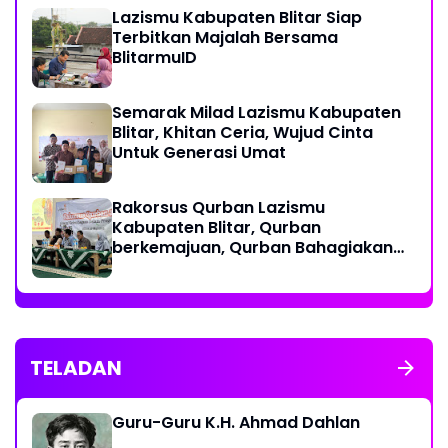
Lazismu Kabupaten Blitar Siap
Terbitkan Majalah Bersama
BlitarmuID
Semarak Milad Lazismu Kabupaten
Blitar, Khitan Ceria, Wujud Cinta
Untuk Generasi Umat
‎Rakorsus Qurban Lazismu
Kabupaten Blitar, Qurban
berkemajuan, Qurban Bahagiakan
sesama
TELADAN
Guru-Guru K.H. Ahmad Dahlan