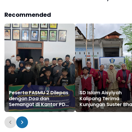
Recommended
Peserta FASMU 2 Dilepas
SD Islam Aisyiyah
dengan Doa dan
Kalipang Terima
Semangat di Kantor PDM
Kunjungan Suster Bha
Kab Blitar
Luhur dalam Aksi
Kerukunan Beragam