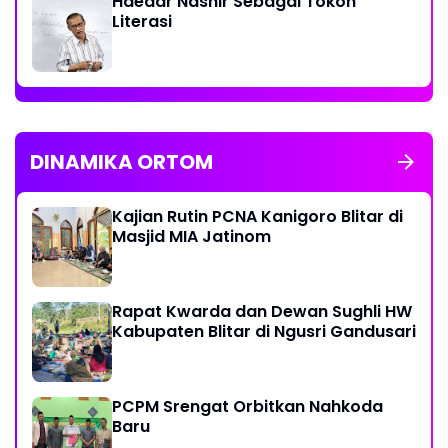
Haedar Nashir Sebagai Tokoh
Literasi
DINAMIKA ORTOM
Kajian Rutin PCNA Kanigoro Blitar di
Masjid MIA Jatinom
Rapat Kwarda dan Dewan Sughli HW
Kabupaten Blitar di Ngusri Gandusari
PCPM Srengat Orbitkan Nahkoda
Baru