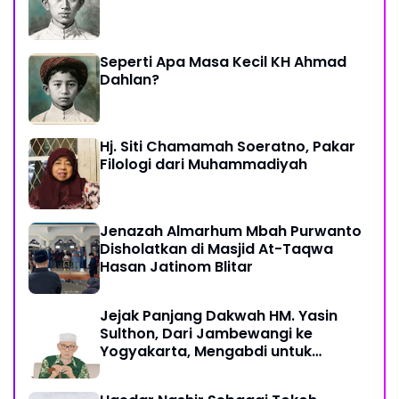
Seperti Apa Masa Kecil KH Ahmad
Dahlan?
Hj. Siti Chamamah Soeratno, Pakar
Filologi dari Muhammadiyah
Jenazah Almarhum Mbah Purwanto
Disholatkan di Masjid At-Taqwa
Hasan Jatinom Blitar
Jejak Panjang Dakwah HM. Yasin
Sulthon, Dari Jambewangi ke
Yogyakarta, Mengabdi untuk
Muhammadiyah Hingga Akhir Hayat