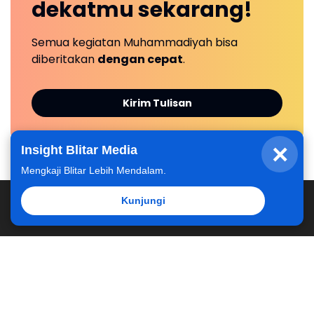
dekatmu
sekarang!
Semua kegiatan Muhammadiyah bisa
diberitakan
dengan cepat
.
Kirim Tulisan
×
Insight Blitar Media
Mengkaji Blitar Lebih Mendalam.
Kunjungi
Dikelola oleh Majelis Pustaka, Informasi dan Digitalisasi
Pimpinan Daerah Muhammadiyah Kabupaten Blitar
Redaksi
Kontak Kami
Kirim Berita
Hubungi