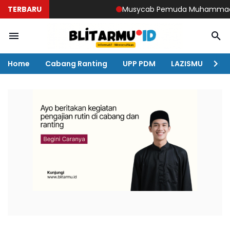
TERBARU
Musycab Pemuda Muhammadiyah Dok
Home
Cabang Ranting
UPP PDM
LAZISMU
KO