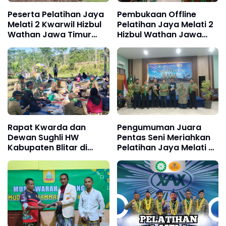
Peserta Pelatihan Jaya
Pembukaan Offline
Melati 2 Kwarwil Hizbul
Pelatihan Jaya Melati 2
Wathan Jawa Timur
Hizbul Wathan Jawa
Kunjungi Kebun Pisang
Timur Resmi Digelar di
Cavendish
Kediri
Rapat Kwarda dan
Pengumuman Juara
Dewan Sughli HW
Pentas Seni Meriahkan
Kabupaten Blitar di
Pelatihan Jaya Melati 2
Ngusri Gandusari
Hizbul Wathan Jawa
Timur