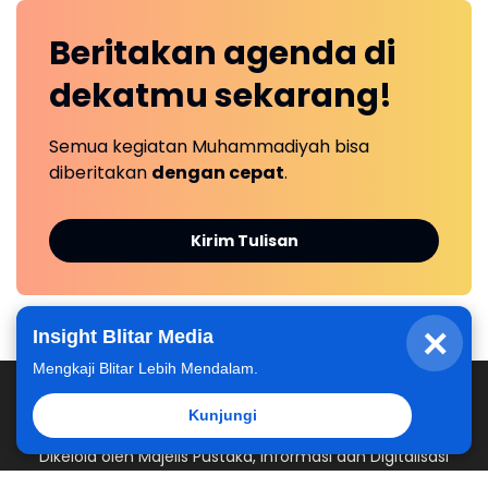
Beritakan
agenda
di
dekatmu
sekarang!
Semua kegiatan Muhammadiyah bisa
diberitakan
dengan cepat
.
Kirim Tulisan
×
Insight Blitar Media
Mengkaji Blitar Lebih Mendalam.
Kunjungi
Dikelola oleh Majelis Pustaka, Informasi dan Digitalisasi
Pimpinan Daerah Muhammadiyah Kabupaten Blitar