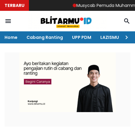
TERBARU
Musycab Pemuda Muhammadiyah D
Home
Cabang Ranting
UPP PDM
LAZISMU
KO