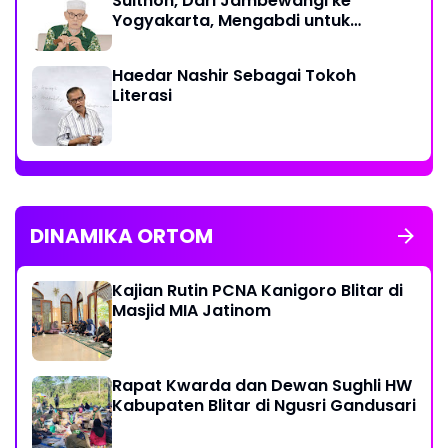
Sulthon, Dari Jambewangi ke
Yogyakarta, Mengabdi untuk
Muhammadiyah Hingga Akhir Hayat
Haedar Nashir Sebagai Tokoh
Literasi
DINAMIKA ORTOM
Kajian Rutin PCNA Kanigoro Blitar di
Masjid MIA Jatinom
Rapat Kwarda dan Dewan Sughli HW
Kabupaten Blitar di Ngusri Gandusari