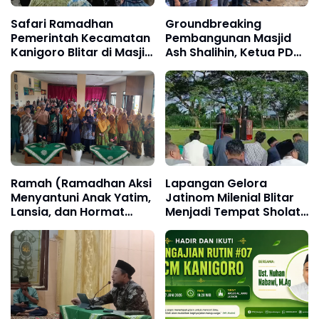
Safari Ramadhan
Groundbreaking
Pemerintah Kecamatan
Pembangunan Masjid
Kanigoro Blitar di Masjid
Ash Shalihin, Ketua PDM
Muhammadiyah
Pimpin Peletakan Batu
Pertama
Ramah (Ramadhan Aksi
Lapangan Gelora
Menyantuni Anak Yatim,
Jatinom Milenial Blitar
Lansia, dan Hormat
Menjadi Tempat Sholat
untuk Guru) PCM dan
Idul Fitri PRM Jatinom
PCA Kanigoro Blitar