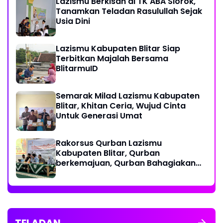
Lazismu Berkisah di TK ABA Slorok,
Tanamkan Teladan Rasulullah Sejak
Usia Dini
Lazismu Kabupaten Blitar Siap
Terbitkan Majalah Bersama
BlitarmuID
Semarak Milad Lazismu Kabupaten
Blitar, Khitan Ceria, Wujud Cinta
Untuk Generasi Umat
‎Rakorsus Qurban Lazismu
Kabupaten Blitar, Qurban
berkemajuan, Qurban Bahagiakan
sesama
TELADAN