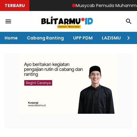
TERBARU
Musycab Pemuda Muhammadiyah D
Home
Cabang Ranting
UPP PDM
LAZISMU
KO