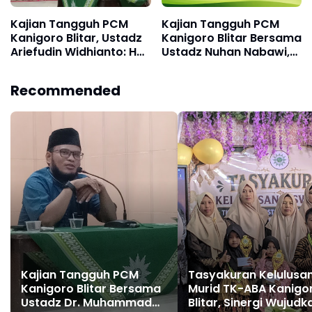
Kajian Tangguh PCM
Kajian Tangguh PCM
Kanigoro Blitar, Ustadz
Kanigoro Blitar Bersama
Ariefudin Widhianto: HPT
Ustadz Nuhan Nabawi,
Bab Kaifiyyatus Siyam
M.Ag
Recommended
Kajian Tangguh PCM
Tasyakuran Kelulusa
Kanigoro Blitar Bersama
Murid TK-ABA Kanigo
Ustadz Dr. Muhammad
Blitar, Sinergi Wujudk