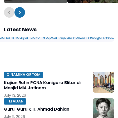
Nur Alam Fajar Syam,
Generasi Berkarakter
S.Pd.I., M.Pd.
Islami
Latest News
DINAMIKA ORTOM
Kajian Rutin PCNA Kanigoro Blitar di
Masjid MIA Jatinom
July 13, 2026
TELADAN
Guru-Guru K.H. Ahmad Dahlan
July 11, 2026