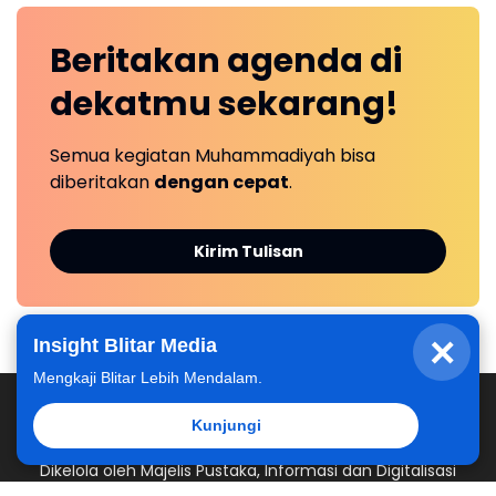
Beritakan
agenda
di
dekatmu
sekarang!
Semua kegiatan Muhammadiyah bisa
diberitakan
dengan cepat
.
Kirim Tulisan
×
Insight Blitar Media
Mengkaji Blitar Lebih Mendalam.
Kunjungi
Dikelola oleh Majelis Pustaka, Informasi dan Digitalisasi
Pimpinan Daerah Muhammadiyah Kabupaten Blitar