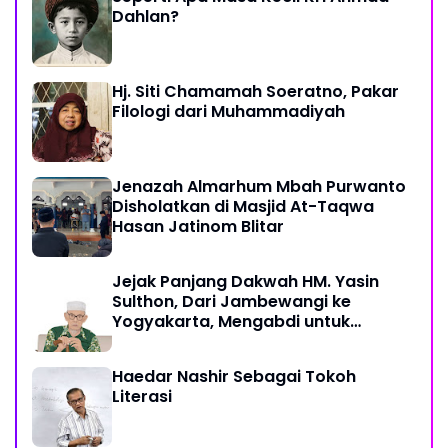
Dahlan?
Hj. Siti Chamamah Soeratno, Pakar
Filologi dari Muhammadiyah
Jenazah Almarhum Mbah Purwanto
Disholatkan di Masjid At-Taqwa
Hasan Jatinom Blitar
Jejak Panjang Dakwah HM. Yasin
Sulthon, Dari Jambewangi ke
Yogyakarta, Mengabdi untuk
Muhammadiyah Hingga Akhir Hayat
Haedar Nashir Sebagai Tokoh
Literasi