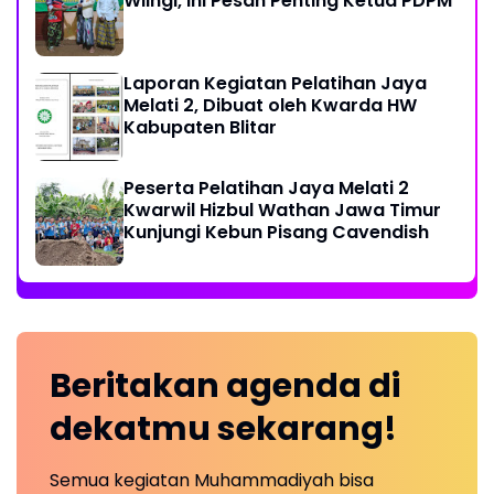
Wlingi, Ini Pesan Penting Ketua PDPM
Laporan Kegiatan Pelatihan Jaya
Melati 2, Dibuat oleh Kwarda HW
Kabupaten Blitar
Peserta Pelatihan Jaya Melati 2
Kwarwil Hizbul Wathan Jawa Timur
Kunjungi Kebun Pisang Cavendish
Beritakan
agenda
di
dekatmu
sekarang!
Semua kegiatan Muhammadiyah bisa