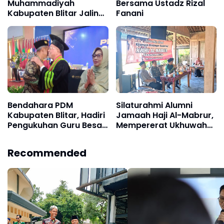
Muhammadiyah
Bersama Ustadz Rizal
Kabupaten Blitar Jalin
Fanani
Silaturahmi dengan
Bupati Blitar
Bendahara PDM
Silaturahmi Alumni
Kabupaten Blitar, Hadiri
Jamaah Haji Al-Mabrur,
Pengukuhan Guru Besar
Mempererat Ukhuwah
Ketua PWM Jatim di
Islamiyah
Universitas
Recommended
Muhammadiyah
Surabaya