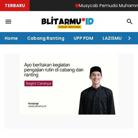
TERBARU
Musycab Pemuda Muhammadiyah 
Home
Cabang Ranting
UPP PDM
LAZISMU
KO