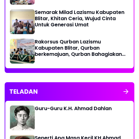
Semarak Milad Lazismu Kabupaten
Blitar, Khitan Ceria, Wujud Cinta
Untuk Generasi Umat
‎Rakorsus Qurban Lazismu
Kabupaten Blitar, Qurban
berkemajuan, Qurban Bahagiakan
sesama
TELADAN
Guru-Guru K.H. Ahmad Dahlan
Seperti Apa Masa Kecil KH Ahmad