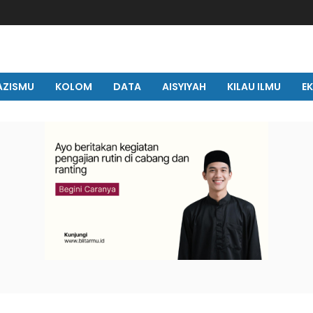
AZISMU
KOLOM
DATA
AISYIYAH
KILAU ILMU
E