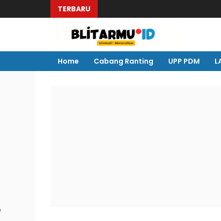
TERBARU
Home
Cabang Ranting
UPP PDM
L