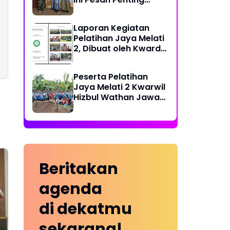
Ketua PDPM
Laporan Kegiatan
Pelatihan Jaya Melati
2, Dibuat oleh Kwarda
HW Kabupaten Blitar
Peserta Pelatihan
Jaya Melati 2 Kwarwil
Hizbul Wathan Jawa
Timur Kunjungi Kebun
Pisang Cavendish
Beritakan
agenda
di dekatmu
sekarang!