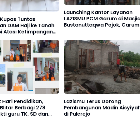
Launching Kantor Layanan
LAZISMU PCM Garum di Masji
 Kupas Tuntas
Bustanuttaqwa Pojok, Garum
an DAM Haji ke Tanah
usi Atasi Ketimpangan
si Daging Kurban
Hari Pendidikan,
Lazismu Terus Dorong
Blitar Berbagi 278
Pembangunan Madin Aisyiya
kti guru TK, SD dan
di Pulerejo
e-Kabupaten Blitar