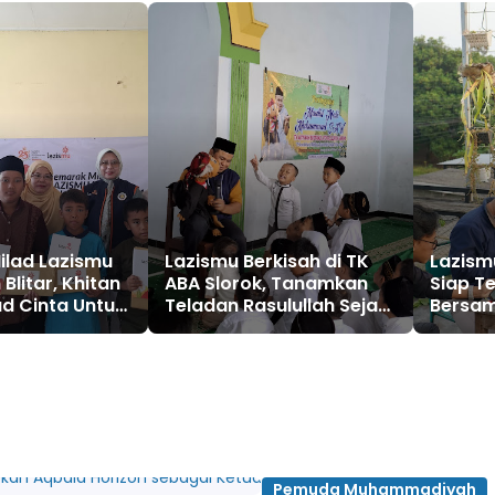
ilad Lazismu
Lazismu Berkisah di TK
Lazism
Blitar, Khitan
ABA Slorok, Tanamkan
Siap T
ud Cinta Untuk
Teladan Rasulullah Sejak
Bersam
Umat
Usia Dini
Pemuda Muhammadiyah