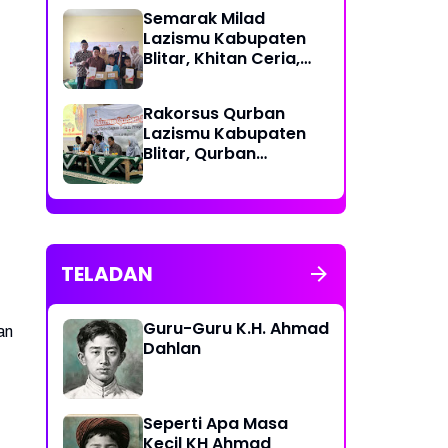
Semarak Milad
Lazismu Kabupaten
Blitar, Khitan Ceria,
Wujud Cinta Untuk
Generasi Umat
‎Rakorsus Qurban
Lazismu Kabupaten
Blitar, Qurban
berkemajuan, Qurban
Bahagiakan sesama
TELADAN
Guru-Guru K.H. Ahmad
an
Dahlan
Seperti Apa Masa
Kecil KH Ahmad