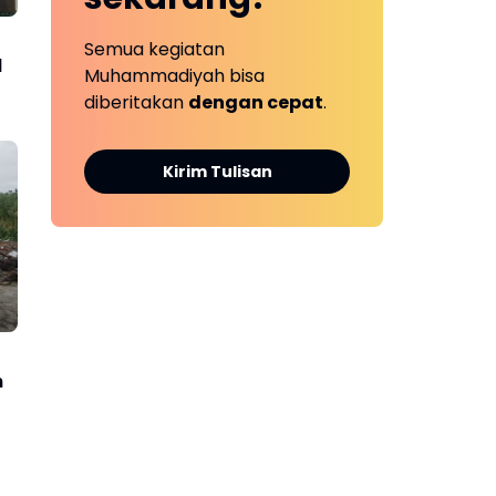
Semua kegiatan
d
Muhammadiyah bisa
diberitakan
dengan cepat
.
Kirim Tulisan
h