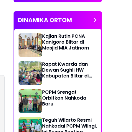
DINAMIKA ORTOM
Kajian Rutin PCNA
Kanigoro Blitar di
Masjid MIA Jatinom
Rapat Kwarda dan
Dewan Sughli HW
Kabupaten Blitar di
Ngusri Gandusari
PCPM Srengat
Orbitkan Nahkoda
Baru
Teguh Wilarto Resmi
Nahkodai PCPM Wlingi,
Ini Pesan Penting