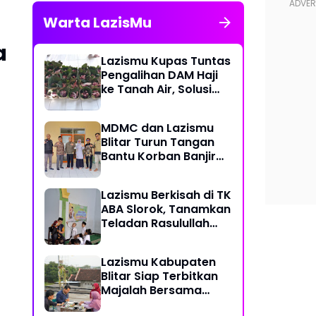
Warta LazisMu
a
Lazismu Kupas Tuntas
Pengalihan DAM Haji
ke Tanah Air, Solusi
Atasi Ketimpangan
Distribusi Daging
MDMC dan Lazismu
Kurban
Blitar Turun Tangan
Bantu Korban Banjir
Sumatera
Lazismu Berkisah di TK
ABA Slorok, Tanamkan
Teladan Rasulullah
Sejak Usia Dini
Lazismu Kabupaten
Blitar Siap Terbitkan
Majalah Bersama
BlitarmuID