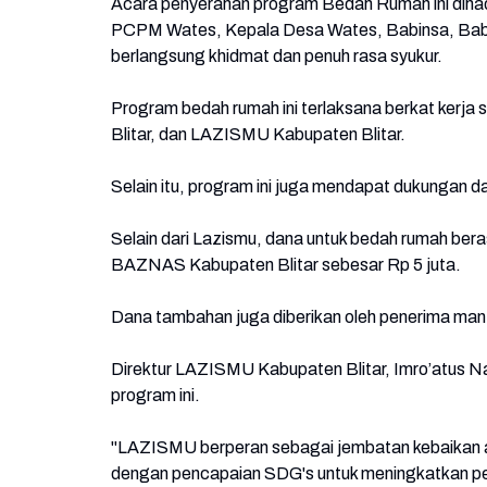
Acara penyerahan program Bedah Rumah ini diha
PCPM Wates, Kepala Desa Wates, Babinsa, Babi
berlangsung khidmat dan penuh rasa syukur.
Program bedah rumah ini terlaksana berkat ker
Blitar, dan LAZISMU Kabupaten Blitar.
Selain itu, program ini juga mendapat dukungan
Selain dari Lazismu, dana untuk bedah rumah ber
BAZNAS Kabupaten Blitar sebesar Rp 5 juta.
Dana tambahan juga diberikan oleh penerima ma
Direktur LAZISMU Kabupaten Blitar, Imro’atus Na
program ini.
"LAZISMU berperan sebagai jembatan kebaikan an
dengan pencapaian SDG's untuk meningkatkan pem