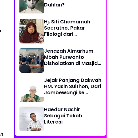
Dahlan?
Hj. Siti Chamamah
Soeratno, Pakar
n
Filologi dari
Muhammadiyah
Jenazah Almarhum
Mbah Purwanto
Disholatkan di Masjid
At-Taqwa Hasan
Jatinom Blitar
Jejak Panjang Dakwah
HM. Yasin Sulthon, Dari
Jambewangi ke
Yogyakarta,
Mengabdi untuk
Haedar Nashir
Muhammadiyah
Sebagai Tokoh
Hingga Akhir Hayat
Literasi
ah