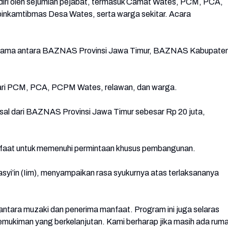
diri oleh sejumlah pejabat, termasuk Camat Wates, PCM, PCA,
nkamtibmas Desa Wates, serta warga sekitar. Acara
ja sama antara BAZNAS Provinsi Jawa Timur, BAZNAS Kabupate
 dari PCM, PCA, PCPM Wates, relawan, dan warga.
asal dari BAZNAS Provinsi Jawa Timur sebesar Rp 20 juta,
nfaat untuk memenuhi permintaan khusus pembangunan.
syi’in (Iim), menyampaikan rasa syukurnya atas terlaksananya
tara muzaki dan penerima manfaat. Program ini juga selaras
ukiman yang berkelanjutan. Kami berharap jika masih ada rum