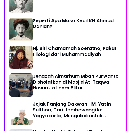
Seperti Apa Masa Kecil KH Ahmad
Dahlan?
Hj. Siti Chamamah Soeratno, Pakar
Filologi dari Muhammadiyah
Jenazah Almarhum Mbah Purwanto
Disholatkan di Masjid At-Taqwa
Hasan Jatinom Blitar
Jejak Panjang Dakwah HM. Yasin
Sulthon, Dari Jambewangi ke
Yogyakarta, Mengabdi untuk
Muhammadiyah Hingga Akhir Hayat