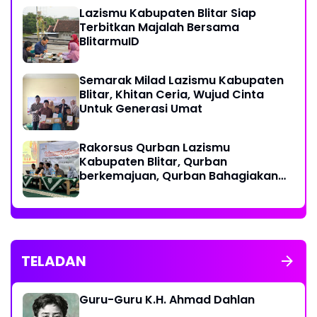
Lazismu Kabupaten Blitar Siap
Terbitkan Majalah Bersama
BlitarmuID
Semarak Milad Lazismu Kabupaten
Blitar, Khitan Ceria, Wujud Cinta
Untuk Generasi Umat
‎Rakorsus Qurban Lazismu
Kabupaten Blitar, Qurban
berkemajuan, Qurban Bahagiakan
sesama
TELADAN
Guru-Guru K.H. Ahmad Dahlan