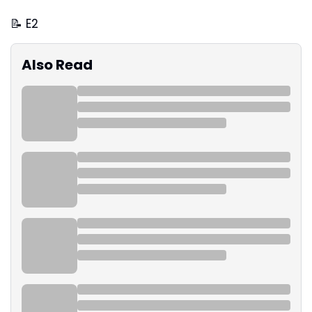
📝 E2
Also Read