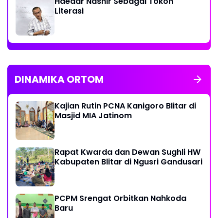
Haedar Nashir Sebagai Tokoh
Literasi
DINAMIKA ORTOM
Kajian Rutin PCNA Kanigoro Blitar di
Masjid MIA Jatinom
Rapat Kwarda dan Dewan Sughli HW
Kabupaten Blitar di Ngusri Gandusari
PCPM Srengat Orbitkan Nahkoda
Baru