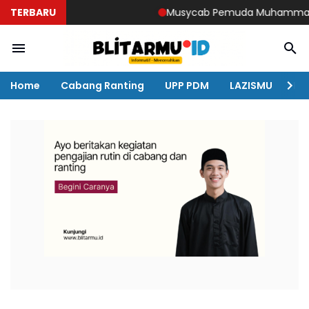
TERBARU
Musycab Pemuda Muhammadiyah Do
Home
Cabang Ranting
UPP PDM
LAZISMU
KO