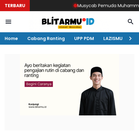
TERBARU
Musycab Pemuda Muhammadiyah D
Home
Cabang Ranting
UPP PDM
LAZISMU
KO