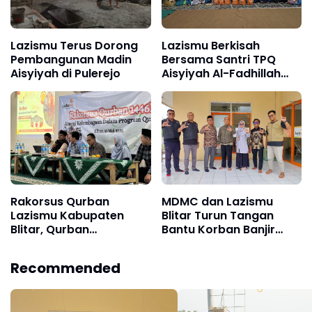
Lazismu Terus Dorong
Lazismu Berkisah
Pembangunan Madin
Bersama Santri TPQ
Aisyiyah di Pulerejo
Aisyiyah Al-Fadhillah
Desa Resapombo, Doko
‎Rakorsus Qurban
MDMC dan Lazismu
Lazismu Kabupaten
Blitar Turun Tangan
Blitar, Qurban
Bantu Korban Banjir
berkemajuan, Qurban
Sumatera
Bahagiakan sesama
Recommended