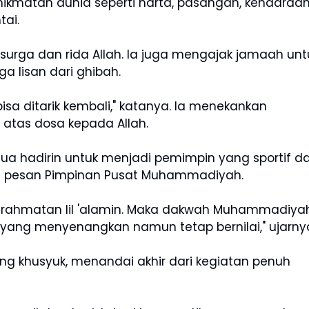
ikmatan dunia seperti harta, pasangan, kendaraan
tai.
urga dan rida Allah. Ia juga mengajak jamaah unt
a lisan dari ghibah.
bisa ditarik kembali," katanya. Ia menekankan
atas dosa kepada Allah.
ua hadirin untuk menjadi pemimpin yang sportif d
n pesan Pimpinan Pusat Muhammadiyah.
g rahmatan lil 'alamin. Maka dakwah Muhammadiya
 yang menyenangkan namun tetap bernilai," ujarny
g khusyuk, menandai akhir dari kegiatan penuh