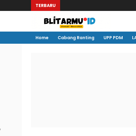
TERBARU
Home
Cabang Ranting
UPP PDM
L