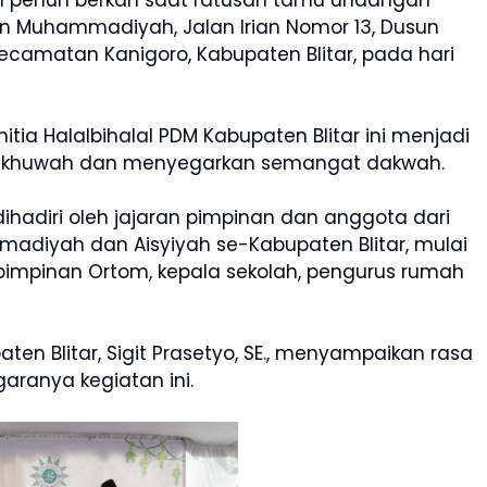
dan penuh berkah saat ratusan tamu undangan
an Muhammadiyah, Jalan Irian Nomor 13, Dusun
Kecamatan Kanigoro, Kabupaten Blitar, pada hari
itia Halalbihalal PDM Kabupaten Blitar ini menjadi
ukhuwah dan menyegarkan semangat dakwah.
dihadiri oleh jajaran pimpinan dan anggota dari
adiyah dan Aisyiyah se-Kabupaten Blitar, mulai
pimpinan Ortom, kepala sekolah, pengurus rumah
n Blitar, Sigit Prasetyo, SE., menyampaikan rasa
aranya kegiatan ini.