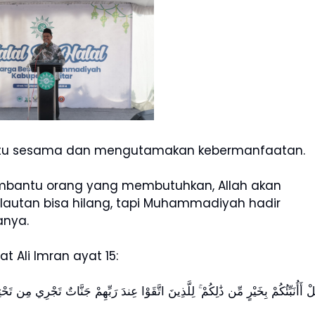
tu sesama dan mengutamakan kebermanfaatan.
mbantu orang yang membutuhkan, Allah akan
lautan bisa hilang, tapi Muhammadiyah hadir
anya.
 Ali Imran ayat 15:
ْ أَأُنَبِّئُكُمْ بِخَيْرٍ مِّن ذَٰلِكُمْ ۚ لِلَّذِينَ اتَّقَوْا عِندَ رَبِّهِمْ جَنَّاتٌ تَجْرِي مِن تَحْت