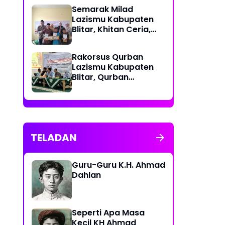
Semarak Milad
Lazismu Kabupaten
Blitar, Khitan Ceria,
Wujud Cinta Untuk
Generasi Umat
‎Rakorsus Qurban
Lazismu Kabupaten
Blitar, Qurban
berkemajuan, Qurban
Bahagiakan sesama
TELADAN
Guru-Guru K.H. Ahmad
Dahlan
Seperti Apa Masa
Kecil KH Ahmad