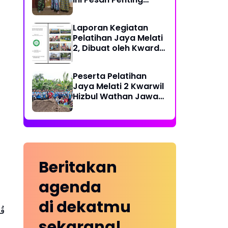
Ketua PDPM
Laporan Kegiatan
Pelatihan Jaya Melati
2, Dibuat oleh Kwarda
HW Kabupaten Blitar
Peserta Pelatihan
Jaya Melati 2 Kwarwil
Hizbul Wathan Jawa
Timur Kunjungi Kebun
Pisang Cavendish
Beritakan
agenda
di dekatmu
قُل
sekarang!