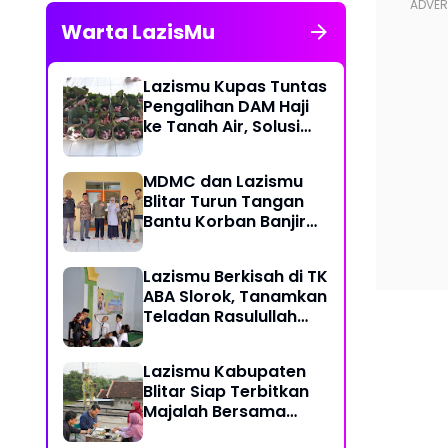
Warta LazisMu
Lazismu Kupas Tuntas
Pengalihan DAM Haji
ke Tanah Air, Solusi
Atasi Ketimpangan
Distribusi Daging
MDMC dan Lazismu
Kurban
Blitar Turun Tangan
Bantu Korban Banjir
Sumatera
Lazismu Berkisah di TK
ABA Slorok, Tanamkan
Teladan Rasulullah
Sejak Usia Dini
Lazismu Kabupaten
Blitar Siap Terbitkan
Majalah Bersama
BlitarmuID