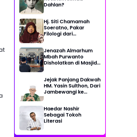
Dahlan?
Hj. Siti Chamamah
Soeratno, Pakar
Filologi dari
Muhammadiyah
at
Jenazah Almarhum
Mbah Purwanto
Disholatkan di Masjid
At-Taqwa Hasan
Jatinom Blitar
Jejak Panjang Dakwah
HM. Yasin Sulthon, Dari
Jambewangi ke
a
Yogyakarta,
Mengabdi untuk
Haedar Nashir
Muhammadiyah
Sebagai Tokoh
Hingga Akhir Hayat
Literasi