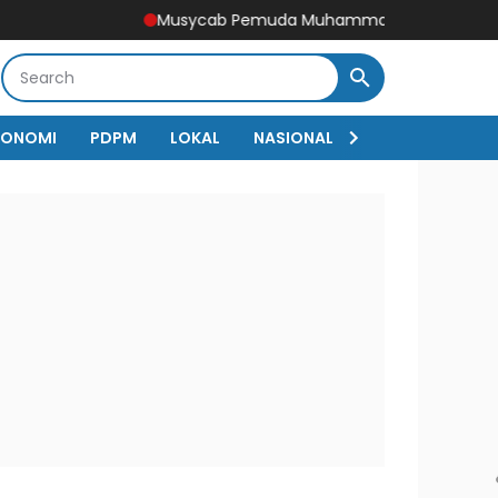
Musycab Pemuda Muhammadiyah Doko Tetapkan Aqba
KONOMI
PDPM
LOKAL
NASIONAL
Sejarah
RED