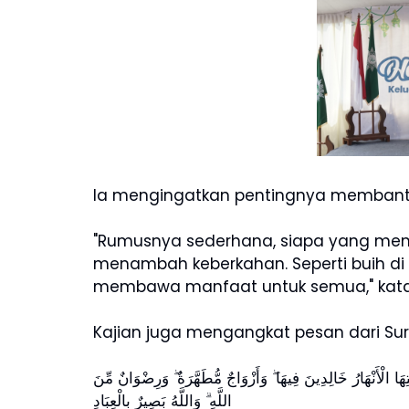
Ia mengingatkan pentingnya memban
"Rumusnya sederhana, siapa yang me
menambah keberkahan. Seperti buih di 
membawa manfaat untuk semua," kat
Kajian juga mengangkat pesan dari Surat
ِهَا الْأَنْهَارُ خَالِدِينَ فِيهَا ۖ وَأَزْوَاجٌ مُّطَهَّرَةٌ ۖ وَرِضْوَانٌ مِّنَ
اللَّهِ ۗ وَاللَّهُ بَصِيرٌ بِالْعِبَادِ