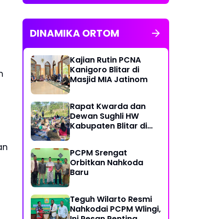
DINAMIKA ORTOM
Kajian Rutin PCNA
Kanigoro Blitar di
n
Masjid MIA Jatinom
Rapat Kwarda dan
Dewan Sughli HW
Kabupaten Blitar di
Ngusri Gandusari
an
PCPM Srengat
Orbitkan Nahkoda
Baru
Teguh Wilarto Resmi
Nahkodai PCPM Wlingi,
Ini Pesan Penting