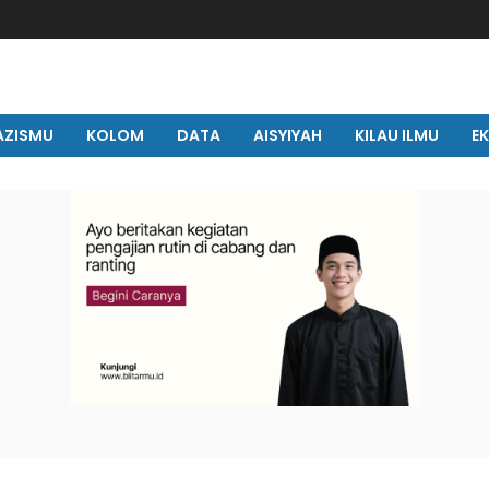
AZISMU
KOLOM
DATA
AISYIYAH
KILAU ILMU
E