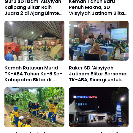
Guru SD Islam 'Aisyiyah
Kemah Tahun Baru
Kalipang Blitar Raih
Penuh Makna, SD
Juara 2 di Ajang Bimtek
’Aisyiyah Jatinom Blitar
AI dan Penguatan
Gelar Hizbul Wathan Fun
Karakter
Camp dan PASTA
Kemah Ratusan Murid
Raker SD 'Aisyiyah
TK-ABA Tahun Ke-6 Se-
Jatinom Blitar Bersama
Kabupaten Blitar di
TK-ABA, Sinergi untuk
Wisata Kampung Coklat
Meningkatkan
Keunggulan Sekolah