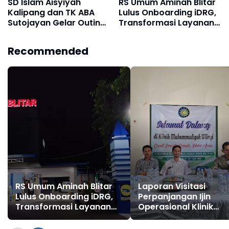
SD Islam Aisyiyah
RS Umum Aminah Blitar
Kalipang dan TK ABA
Lulus Onboarding iDRG,
Sutojayan Gelar Outing
Transformasi Layanan
Class di Kampung Tani
Kesehatan di Blitar
Tulungagung
Recommended
RS Umum Aminah Blitar
Laporan Visitasi
Lulus Onboarding iDRG,
Perpanjangan Ijin
Transformasi Layanan
Operasional Klinik
Kesehatan di Blitar
Muhammadiyah Wling