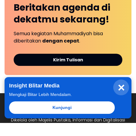
Beritakan
agenda
di
dekatmu
sekarang!
Semua kegiatan Muhammadiyah bisa
diberitakan
dengan cepat
.
Kirim Tulisan
×
Insight Blitar Media
Mengkaji Blitar Lebih Mendalam.
Kunjungi
Dikelola oleh Majelis Pustaka, Informasi dan Digitalisasi
Pimpinan Daerah Muhammadiyah Kabupaten Blitar