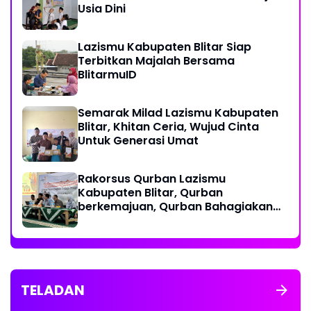
Usia Dini
Lazismu Kabupaten Blitar Siap
Terbitkan Majalah Bersama
BlitarmuID
Semarak Milad Lazismu Kabupaten
Blitar, Khitan Ceria, Wujud Cinta
Untuk Generasi Umat
‎Rakorsus Qurban Lazismu
Kabupaten Blitar, Qurban
berkemajuan, Qurban Bahagiakan
sesama
TELADAN