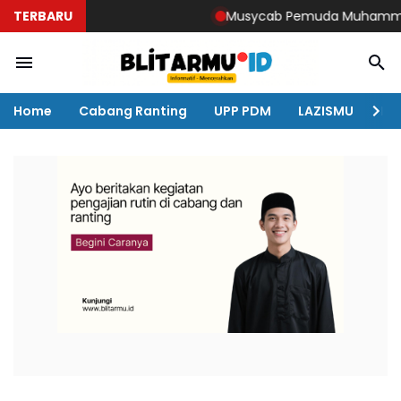
TERBARU
Musycab Pemuda Muhammadiyah D
Home
Cabang Ranting
UPP PDM
LAZISMU
KO