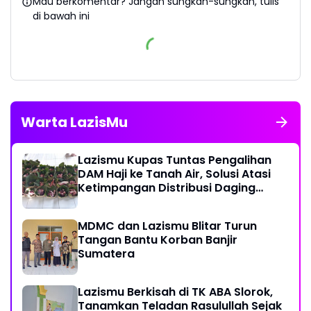
Mau berkomentar? Jangan sungkan-sungkan, tulis
di bawah ini
Warta LazisMu
Lazismu Kupas Tuntas Pengalihan
DAM Haji ke Tanah Air, Solusi Atasi
Ketimpangan Distribusi Daging
Kurban
MDMC dan Lazismu Blitar Turun
Tangan Bantu Korban Banjir
Sumatera
Lazismu Berkisah di TK ABA Slorok,
Tanamkan Teladan Rasulullah Sejak