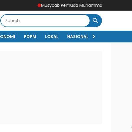
Musycab Pemuda Muhammadiyah Doko Tetapkan Aqbal
KONOMI
PDPM
LOKAL
NASIONAL
Sejarah
RED