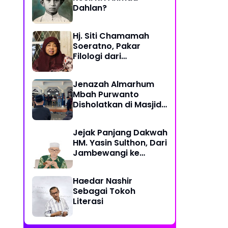
Dahlan?
Hj. Siti Chamamah
Soeratno, Pakar
Filologi dari
Muhammadiyah
Jenazah Almarhum
Mbah Purwanto
Disholatkan di Masjid
At-Taqwa Hasan
Jatinom Blitar
Jejak Panjang Dakwah
HM. Yasin Sulthon, Dari
Jambewangi ke
Yogyakarta,
Mengabdi untuk
Haedar Nashir
Muhammadiyah
Sebagai Tokoh
Hingga Akhir Hayat
Literasi