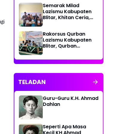
Semarak Milad
Lazismu Kabupaten
Blitar, Khitan Ceria,
gi
Wujud Cinta Untuk
Generasi Umat
‎Rakorsus Qurban
Lazismu Kabupaten
Blitar, Qurban
berkemajuan, Qurban
Bahagiakan sesama
TELADAN
Guru-Guru K.H. Ahmad
Dahlan
Seperti Apa Masa
Kecil KH Ahmad