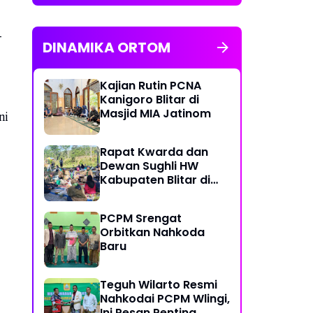
-
DINAMIKA ORTOM
Kajian Rutin PCNA
Kanigoro Blitar di
Masjid MIA Jatinom
ni
Rapat Kwarda dan
Dewan Sughli HW
Kabupaten Blitar di
Ngusri Gandusari
PCPM Srengat
Orbitkan Nahkoda
Baru
Teguh Wilarto Resmi
Nahkodai PCPM Wlingi,
Ini Pesan Penting