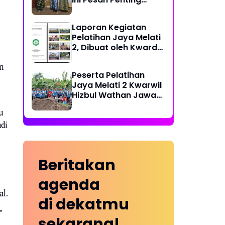
Ketua PDPM
Laporan Kegiatan
Pelatihan Jaya Melati
2, Dibuat oleh Kwarda
HW Kabupaten Blitar
n
Peserta Pelatihan
Jaya Melati 2 Kwarwil
Hizbul Wathan Jawa
Timur Kunjungi Kebun
u
Pisang Cavendish
di
Beritakan
agenda
al.
di dekatmu
"
sekarang!