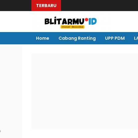
TERBARU
Home
Cabang Ranting
UPP PDM
L