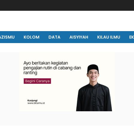
AZISMU
KOLOM
DATA
AISYIYAH
KILAU ILMU
E