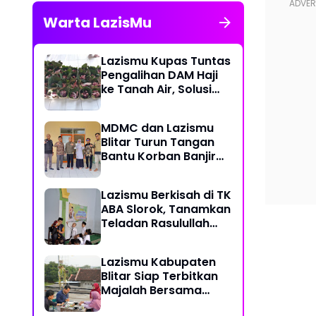
Warta LazisMu
Lazismu Kupas Tuntas
Pengalihan DAM Haji
ke Tanah Air, Solusi
Atasi Ketimpangan
Distribusi Daging
MDMC dan Lazismu
Kurban
Blitar Turun Tangan
Bantu Korban Banjir
Sumatera
Lazismu Berkisah di TK
ABA Slorok, Tanamkan
Teladan Rasulullah
Sejak Usia Dini
Lazismu Kabupaten
Blitar Siap Terbitkan
Majalah Bersama
BlitarmuID