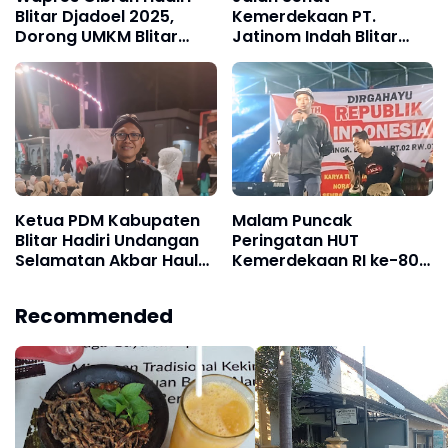
Blitar Djadoel 2025,
Kemerdekaan PT.
Dorong UMKM Blitar
Jatinom Indah Blitar
Tembus Pasar Dunia
Meriah, Sepeda Motor
Jadi Hadiah Utama
Ketua PDM Kabupaten
Malam Puncak
Blitar Hadiri Undangan
Peringatan HUT
Selamatan Akbar Haul
Kemerdekaan RI ke-80
Bung Karno
di Lingkungan Babadan
RT.02 RW.07
Recommended
Berlangsung Meriah