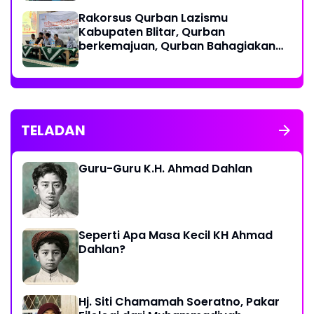
‎Rakorsus Qurban Lazismu
Kabupaten Blitar, Qurban
berkemajuan, Qurban Bahagiakan
sesama
TELADAN
Guru-Guru K.H. Ahmad Dahlan
Seperti Apa Masa Kecil KH Ahmad
Dahlan?
Hj. Siti Chamamah Soeratno, Pakar