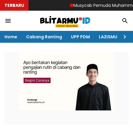
TERBARU
Musycab Pemuda Muhammadiyah D
Home
Cabang Ranting
UPP PDM
LAZISMU
KO