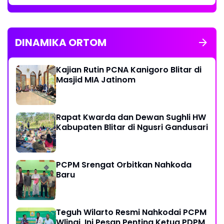
DINAMIKA ORTOM
Kajian Rutin PCNA Kanigoro Blitar di
Masjid MIA Jatinom
Rapat Kwarda dan Dewan Sughli HW
Kabupaten Blitar di Ngusri Gandusari
PCPM Srengat Orbitkan Nahkoda
Baru
Teguh Wilarto Resmi Nahkodai PCPM
Wlingi, Ini Pesan Penting Ketua PDPM