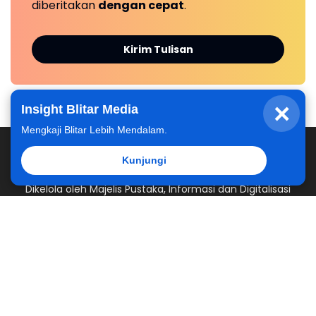
diberitakan
dengan cepat
.
Kirim Tulisan
×
Insight Blitar Media
Mengkaji Blitar Lebih Mendalam.
Kunjungi
Dikelola oleh Majelis Pustaka, Informasi dan Digitalisasi
Pimpinan Daerah Muhammadiyah Kabupaten Blitar
Redaksi
Kontak Kami
Kirim Berita
Hubungi
© 2025
MPID PDM Kabupaten Blitar
from
Muhammadiyah
Blitar