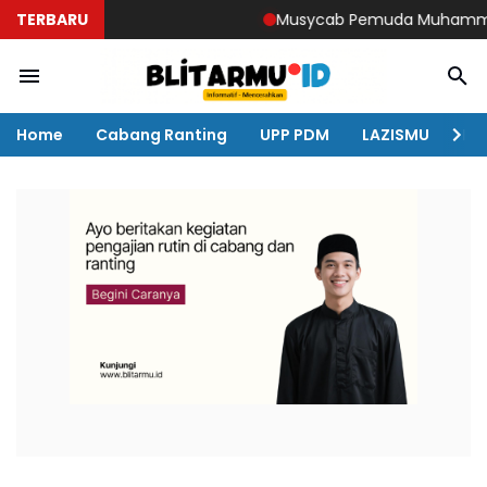
TERBARU
Musycab Pemuda Muhammadiyah 
Home
Cabang Ranting
UPP PDM
LAZISMU
KO