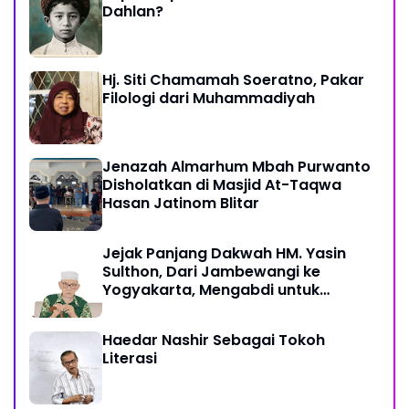
Dahlan?
Hj. Siti Chamamah Soeratno, Pakar
Filologi dari Muhammadiyah
Jenazah Almarhum Mbah Purwanto
Disholatkan di Masjid At-Taqwa
Hasan Jatinom Blitar
Jejak Panjang Dakwah HM. Yasin
Sulthon, Dari Jambewangi ke
Yogyakarta, Mengabdi untuk
Muhammadiyah Hingga Akhir Hayat
Haedar Nashir Sebagai Tokoh
Literasi