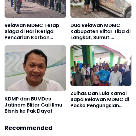
Relawan MDMC Tetap
Dua Relawan MDMC
Siaga di Hari Ketiga
Kabupaten Blitar Tiba di
Pencarian Korban
Langkat, Sumut:
Terseret Ombak
"Indonesia Butuh
Langkah Nyata!"
Zulhas Dan Lula Kamal
KDMP dan BUMDes
Sapa Relawan MDMC di
Jatinom Blitar Gali Ilmu
Posko Pengungsian
Bisnis ke Pak Dayat
Banjir MAN 1 Langkat
Recommended