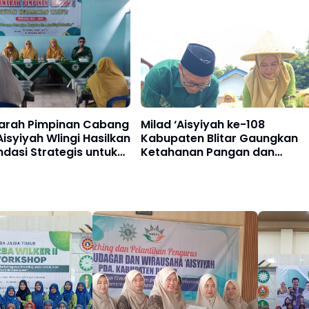
rah Pimpinan Cabang
Milad ‘Aisyiyah ke-108
Aisyiyah Wlingi Hasilkan
Kabupaten Blitar Gaungkan
dasi Strategis untuk
Ketahanan Pangan dan
 Masa Depan
Kampanye Hijau