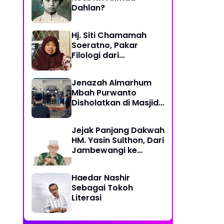
Dahlan?
Hj. Siti Chamamah
Soeratno, Pakar
Filologi dari
Muhammadiyah
Jenazah Almarhum
Mbah Purwanto
Disholatkan di Masjid
At-Taqwa Hasan
Jatinom Blitar
Jejak Panjang Dakwah
HM. Yasin Sulthon, Dari
Jambewangi ke
Yogyakarta,
Mengabdi untuk
Haedar Nashir
Muhammadiyah
Sebagai Tokoh
Hingga Akhir Hayat
Literasi