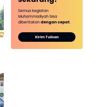
Semua kegiatan
Muhammadiyah bisa
diberitakan
dengan cepat
.
Kirim Tulisan
Seminar Pengolahan
Mil
Sampah Organik,
Kab
Suksesnya Inisiatif
Ga