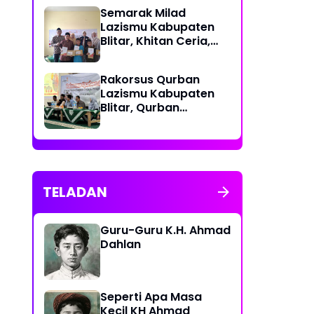
Semarak Milad
Lazismu Kabupaten
Blitar, Khitan Ceria,
Wujud Cinta Untuk
Generasi Umat
‎Rakorsus Qurban
Lazismu Kabupaten
Blitar, Qurban
berkemajuan, Qurban
Bahagiakan sesama
TELADAN
Guru-Guru K.H. Ahmad
Dahlan
Seperti Apa Masa
Kecil KH Ahmad