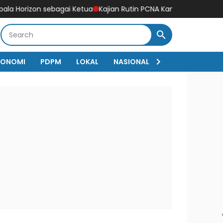
sebagai Ketua
Kajian Rutin PCNA Kanigoro Blitar di Masjid MIA 
KONOMI
PDPM
LOKAL
NASIONAL
Sejarah
RED