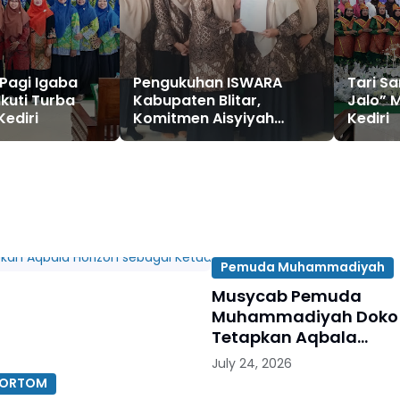
Pagi Igaba
Pengukuhan ISWARA
Tari S
 Ikuti Turba
Kabupaten Blitar,
Jalo” 
Kediri
Komitmen Aisyiyah
Kediri
Memajukan Dakwah di
Bidang Ekonomi
Pemuda Muhammadiyah
Musycab Pemuda
Muhammadiyah Doko
Tetapkan Aqbala
Horizon sebagai Ketua
July 24, 2026
 ORTOM