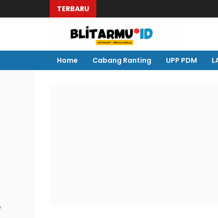
TERBARU
Mu
Home
Cabang Ranting
UPP PDM
L