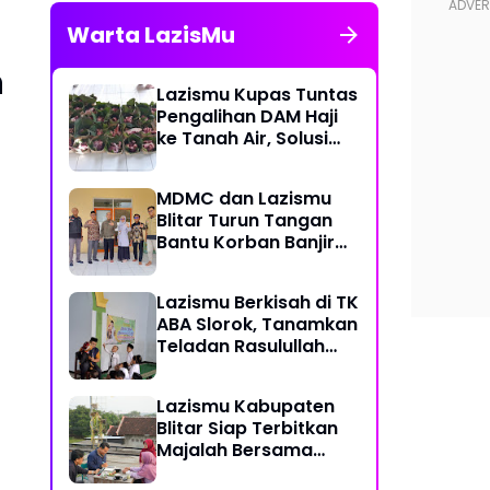
Warta LazisMu
h
Lazismu Kupas Tuntas
Pengalihan DAM Haji
ke Tanah Air, Solusi
Atasi Ketimpangan
Distribusi Daging
MDMC dan Lazismu
Kurban
Blitar Turun Tangan
Bantu Korban Banjir
Sumatera
Lazismu Berkisah di TK
ABA Slorok, Tanamkan
Teladan Rasulullah
Sejak Usia Dini
Lazismu Kabupaten
Blitar Siap Terbitkan
Majalah Bersama
BlitarmuID