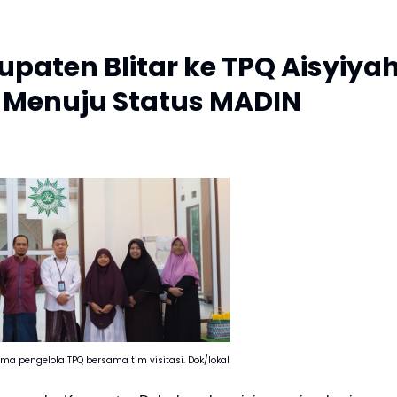
paten Blitar ke TPQ Aisyiya
Menuju Status MADIN
ma pengelola TPQ bersama tim visitasi. Dok/lokal