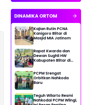
DINAMIKA ORTOM
Kajian Rutin PCNA
Kanigoro Blitar di
Masjid MIA Jatinom
Rapat Kwarda dan
Dewan Sughli HW
Kabupaten Blitar di
Ngusri Gandusari
PCPM Srengat
Orbitkan Nahkoda
Baru
Teguh Wilarto Resmi
Nahkodai PCPM Wlingi,
Ini Pesan Penting