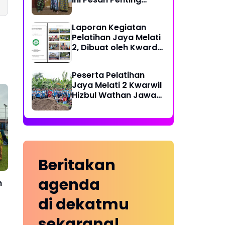
Ketua PDPM
Laporan Kegiatan
Pelatihan Jaya Melati
2, Dibuat oleh Kwarda
HW Kabupaten Blitar
Peserta Pelatihan
Jaya Melati 2 Kwarwil
Hizbul Wathan Jawa
Timur Kunjungi Kebun
Pisang Cavendish
Beritakan
agenda
n
di dekatmu
sekarang!