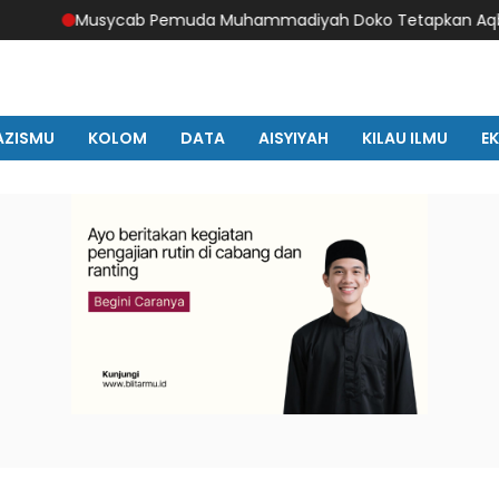
sycab Pemuda Muhammadiyah Doko Tetapkan Aqbala Horizon 
AZISMU
KOLOM
DATA
AISYIYAH
KILAU ILMU
E