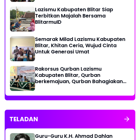
Lazismu Kabupaten Blitar Siap
Terbitkan Majalah Bersama
BlitarmuID
Semarak Milad Lazismu Kabupaten
Blitar, Khitan Ceria, Wujud Cinta
Untuk Generasi Umat
‎Rakorsus Qurban Lazismu
Kabupaten Blitar, Qurban
berkemajuan, Qurban Bahagiakan
sesama
TELADAN
Guru-Guru K.H. Ahmad Dahlan