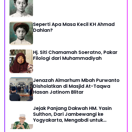
Seperti Apa Masa Kecil KH Ahmad
Dahlan?
Hj. Siti Chamamah Soeratno, Pakar
Filologi dari Muhammadiyah
Jenazah Almarhum Mbah Purwanto
Disholatkan di Masjid At-Taqwa
Hasan Jatinom Blitar
Jejak Panjang Dakwah HM. Yasin
Sulthon, Dari Jambewangi ke
Yogyakarta, Mengabdi untuk
Muhammadiyah Hingga Akhir Hayat