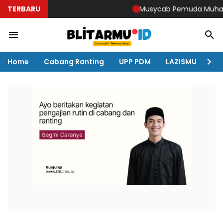
TERBARU
Musycab Pemuda Muhamma
Home
Cabang Ranting
UPP PDM
LAZISMU
KO