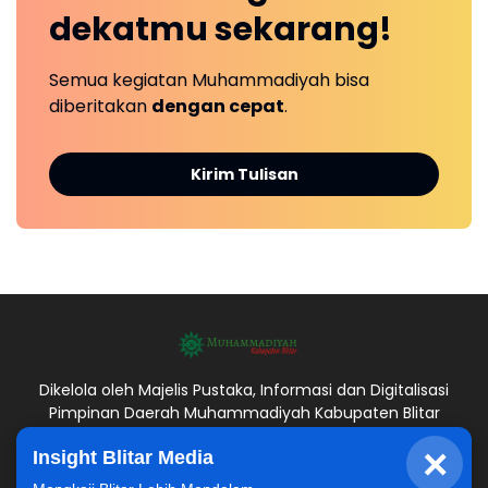
dekatmu
sekarang!
Semua kegiatan Muhammadiyah bisa
diberitakan
dengan cepat
.
Kirim Tulisan
Dikelola oleh Majelis Pustaka, Informasi dan Digitalisasi
Pimpinan Daerah Muhammadiyah Kabupaten Blitar
×
Insight Blitar Media
Redaksi
Kontak Kami
Kirim Berita
Hubungi